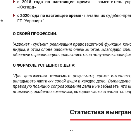
с 2018 года
по настоящее время
– заместитель упр
«Юсгард»
с 2020 года по настоящее время
- начальник судебно-пре
ое
ГП "Укрспирт"
О СВОЕЙ ПРОФЕССИИ:
"Адвокат - субъект реализации правозащитной функции, конс
видим, в этом слове заложено очень многое. Благодаря сп
обеспечить реализацию права клиента на получение квалиф
О ФОРМУЛЕ УСПЕШНОГО ДЕЛА:
"Для достижения желаемого результата, кроме интеллек
вкладывать частичку своей души в каждое дело. Выкладыва
правовую позицию сопровождения дела и не забывать, что к
внимания, особенно к мелочам, которые часто становятся о
Статистика выигран