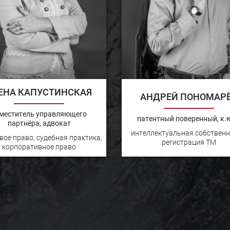
ЕНА КАПУСТИНСКАЯ
АНДРЕЙ ПОНОМАР
меститель управляющего
патентный поверенный, к.ю
партнёра, адвокат
интеллектуальная собственн
вое право, судебная практика,
регистрация ТМ
корпоративное право