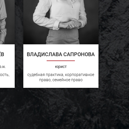
ЁВ
ВЛАДИСЛАВА САПРОНОВА
.н.
юрист
ость,
судебная практика, корпоративное
право, семейное право